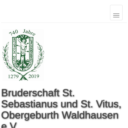
B
r
u
d
e
r
s
c
h
a
f
t
S
t
.
S
e
b
a
s
t
i
a
n
u
s
u
n
d
S
t
.
V
i
t
u
s
,
O
b
e
r
g
e
b
u
r
t
h
W
a
l
d
h
a
u
s
e
n
e
.
V
.