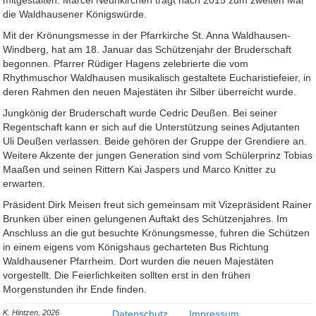
die Waldhausener Königswürde.
Mit der Krönungsmesse in der Pfarrkirche St. Anna Waldhausen-
Windberg, hat am 18. Januar das Schützenjahr der Bruderschaft
begonnen. Pfarrer Rüdiger Hagens zelebrierte die vom
Rhythmuschor Waldhausen musikalisch gestaltete Eucharistiefeier, in
deren Rahmen den neuen Majestäten ihr Silber überreicht wurde.
Jungkönig der Bruderschaft wurde Cedric Deußen. Bei seiner
Regentschaft kann er sich auf die Unterstützung seines Adjutanten
Uli Deußen verlassen. Beide gehören der Gruppe der Grendiere an.
Weitere Akzente der jungen Generation sind vom Schülerprinz Tobias
Maaßen und seinen Rittern Kai Jaspers und Marco Knitter zu
erwarten.
Präsident Dirk Meisen freut sich gemeinsam mit Vizepräsident Rainer
Brunken über einen gelungenen Auftakt des Schützenjahres. Im
Anschluss an die gut besuchte Krönungsmesse, fuhren die Schützen
in einem eigens vom Königshaus gecharteten Bus Richtung
Waldhausener Pfarrheim. Dort wurden die neuen Majestäten
vorgestellt. Die Feierlichkeiten sollten erst in den frühen
Morgenstunden ihr Ende finden.
K. Hintzen, 2026
Datenschutz
Impressum