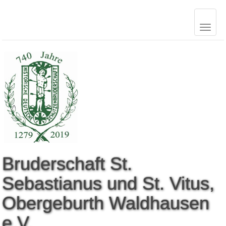
B
r
u
d
e
r
s
c
h
a
f
t
S
t
.
S
e
b
a
s
t
i
a
n
u
s
u
n
d
S
t
.
V
i
t
u
s
,
O
b
e
r
g
e
b
u
r
t
h
W
a
l
d
h
a
u
s
e
n
e
.
V
.