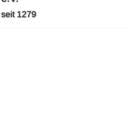
seit
1
2
7
9