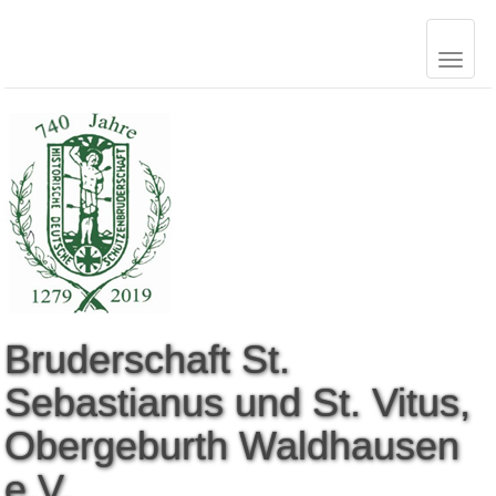
B
r
u
d
e
r
s
c
h
a
f
t
S
t
.
S
e
b
a
s
t
i
a
n
u
s
u
n
d
S
t
.
V
i
t
u
s
,
O
b
e
r
g
e
b
u
r
t
h
W
a
l
d
h
a
u
s
e
n
e
.
V
.